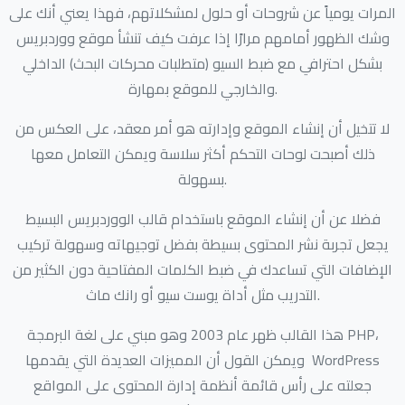
المرات يومياً عن شروحات أو حلول لمشكلاتهم، فهذا يعني أنك على
وشك الظهور أمامهم مرارًا إذا عرفت كيف تنشأ موقع ووردبريس
بشكل احترافي مع ضبط السيو (متطلبات محركات البحث) الداخلي
والخارجي للموقع بمهارة.
لا تتخيل أن إنشاء الموقع وإدارته هو أمر معقد، على العكس من
ذلك أصبحت لوحات التحكم أكثر سلاسة ويمكن التعامل معها
بسهولة.
فضلا عن أن إنشاء الموقع باستخدام قالب الووردبريس البسيط
يجعل تجربة نشر المحتوى بسيطة بفضل توجيهاته وسهولة تركيب
الإضافات التي تساعدك في ضبط الكلمات المفتاحية دون الكثير من
التدريب مثل أداة يوست سيو أو رانك ماث.
هذا القالب ظهر عام 2003 وهو مبني على لغة البرمجة PHP،
ويمكن القول أن المميزات العديدة التي يقدمها WordPress
جعلته على رأس قائمة أنظمة إدارة المحتوى على المواقع