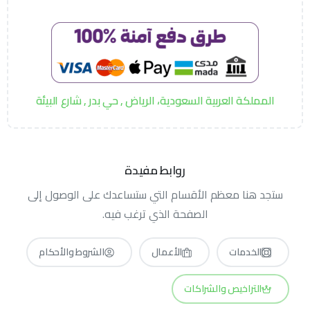
المملكة العربية السعودية، الرياض , حي بدر , شارع البيئة
روابط مفيدة
ستجد هنا معظم الأقسام التي ستساعدك على الوصول إلى
الصفحة الذي ترغب فيه.
الخدمات
الأعمال
الشروط والأحكام
مزايا قوية
التراخيص والشراكات
مع تركس سيو احصل على موقع ويب رائع المظهر