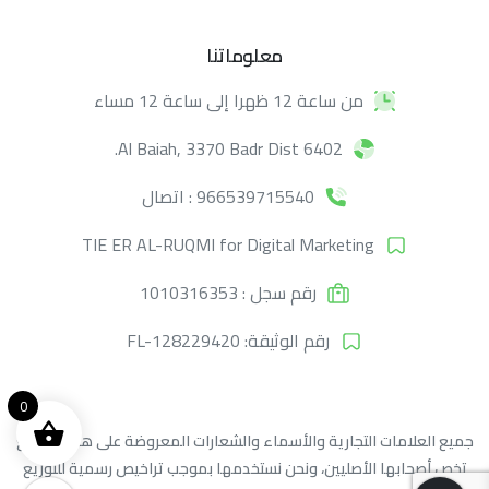
متجاوب مع الأجهزة الذكية وسهل الاستخدام مع وجود
السرعة والبساطة.
معلوماتنا
تحقق من جميع الميزات
من ساعة 12 ظهرا إلى ساعة 12 مساء
6402 Al Baiah, 3370 Badr Dist.
هل لديك أسئلة ما قبل البيع؟
966539715540 : اتصال
اتصل بفريقنا إذا كان لديك أي سؤال
TIE ER AL-RUQMI for Digital Marketing
هذا الموقع يستخدم الكوكيز.
رقم سجل : 1010316353
تسمح لنا ملفات تعريف الارتباط بتخصيص المحتوى
والإعلانات ، وتوفير ميزات متعلقة بوسائل التواصل
من نحن
رقم الوثيقة: FL-128229420
الاجتماعي ، وتحليل حركة المرور لدينا.
وقت الرد المعتاد لدينا :
يوم عمل واحد
قبول وإغلاق
0
جميع العلامات التجارية والأسماء والشعارات المعروضة على هذا الموقع
تخص أصحابها الأصليين، ونحن نستخدمها بموجب تراخيص رسمية للتوزيع
سياسة ملفات الارتباط